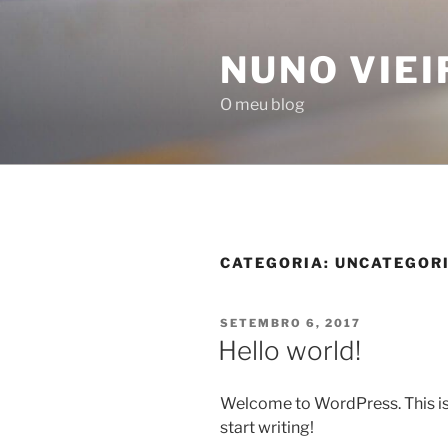
Saltar
para
NUNO VIEI
o
conteúdo
O meu blog
CATEGORIA:
UNCATEGOR
PUBLICADO
SETEMBRO 6, 2017
EM
Hello world!
Welcome to WordPress. This is yo
start writing!