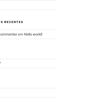
S RECENTES
Commenter
em
Hello world!
7