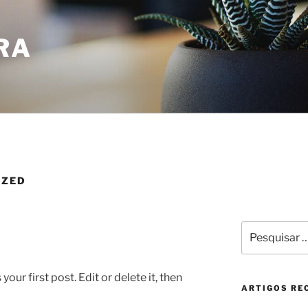
RA
IZED
Pesquisar
por:
ur first post. Edit or delete it, then
ARTIGOS RE